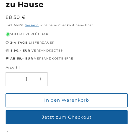
zu Hause
Normaler
88,50 €
Preis
inkl. MwSt.
Versand
wird beim Checkout berechnet
SOFORT VERFÜGBAR
⏱️
2-4 TAGE
LIEFERDAUER
📦
5.90,- EUR
VERSANDKSOTEN
🚚
AB 59,- EUR
VERSANDKOSTENFREI
Anzahl
Verringere
Erhöhe
die
die
Menge
Menge
für
für
In den Warenkorb
MINERALSTOFFMANGEL
MINERALSTOFFMANGEL
TEST
TEST
Jetzt zum Checkout
-
-
Überprüfen
Überprüfen
Sie
Sie