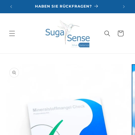
Direkt
zum
HABEN SIE RÜCKFRAGEN?
Inhalt
Warenkorb
duktinformationen
ingen