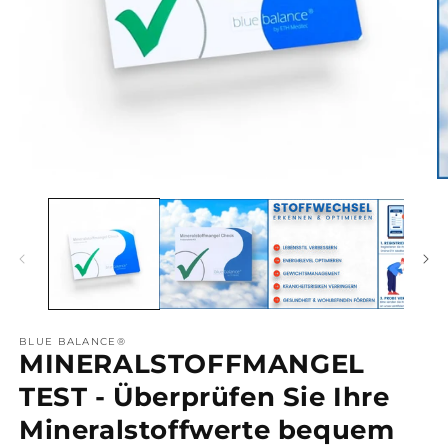
Medien
M
1
2
in
in
Modal
M
öffnen
öf
BLUE BALANCE®
MINERALSTOFFMANGEL
TEST - Überprüfen Sie Ihre
Mineralstoffwerte bequem