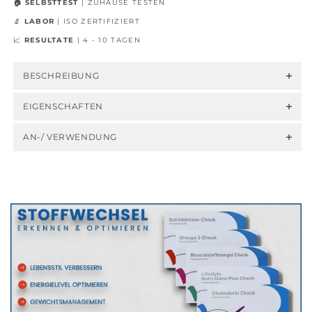
🏠 SELBSTTEST
| ZUHAUSE TESTEN
Ihre
Ihre
🔬
LABOR
| ISO ZERTIFIZIERT
Mineralstoffwerte
Mineralstoffwerte
bequem
bequem
📈
RESULTATE
|
4 - 10 TAGEN
zu
zu
Hause
Hause
BESCHREIBUNG
EIGENSCHAFTEN
AN-/ VERWENDUNG