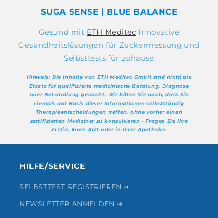
SUGA SENSE | BLUE BALANCE
Gesund mit
ETH Meditec
Innovative
Gesundheitslösungen für Zuckermessung und
Selbsttests für zuhause
Hinweis: Die Inhalte von ETH Meditec GmbH sind nicht als
Ersatz für qualifizierte medizinische Beratung, Diagnose
oder Behandlung gedacht. Wir bitten Sie auch, dass Sie
niemals auf Basis dieser Informationen selbstständig
Therapieentscheidungen treffen, ohne vorher einen
zertifizierten Mediziner zu konsultieren - Fragen Sie Ihre
Ärztin, Ihren Arzt oder in Ihrer Apotheke.
HILFE/SERVICE
SELBSTTEST REGISTRIEREN ➔
NEWSLETTER ANMELDEN ➔