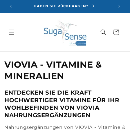
Direkt
zum
HABEN SIE RÜCKFRAGEN?
Inhalt
Warenkorb
K
VIOVIA - VITAMINE &
a
MINERALIEN
t
ENTDECKEN SIE DIE KRAFT
e
HOCHWERTIGER
VITAMINE FÜR IHR
g
WOHLBEFINDEN
VON VIOVIA
NAHRUNGSERGÄNZUNGEN
o
Nahrungsergänzungen von VIOVIA - Vitamine &