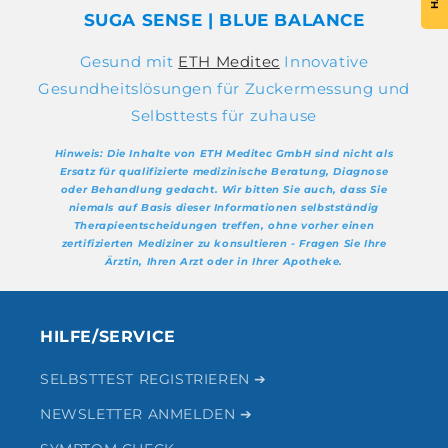
SUGA SENSE | BLUE BALANCE
Gesund mit
ETH Meditec
Innovative
Gesundheitslösungen für Zuckermessung und
Selbsttests für zuhause
Hinweis: Die Inhalte von ETH Meditec GmbH sind nicht als
Ersatz für qualifizierte medizinische Beratung, Diagnose
oder Behandlung gedacht. Wir bitten Sie auch, dass Sie
niemals auf Basis dieser Informationen selbstständig
Therapieentscheidungen treffen, ohne vorher einen
zertifizierten Mediziner zu konsultieren - Fragen Sie Ihre
Ärztin, Ihren Arzt oder in Ihrer Apotheke.
HILFE/SERVICE
SELBSTTEST REGISTRIEREN ➔
NEWSLETTER ANMELDEN ➔